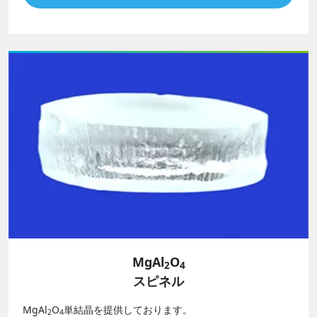
MgAl
O
2
4
スピネル
MgAl
O
単結晶を提供しております。
2
4