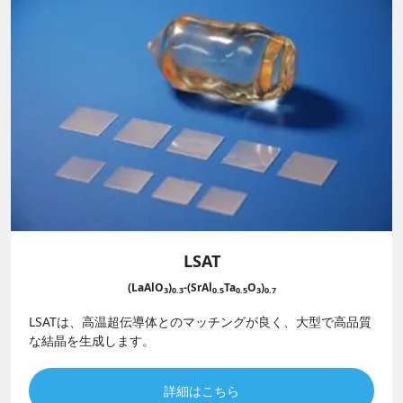
LSAT
(LaAlO
)
-(SrAl
Ta
O
)
3
0.3
0.5
0.5
3
0.7
LSATは、高温超伝導体とのマッチングが良く、大型で高品質
な結晶を生成します。
詳細はこちら