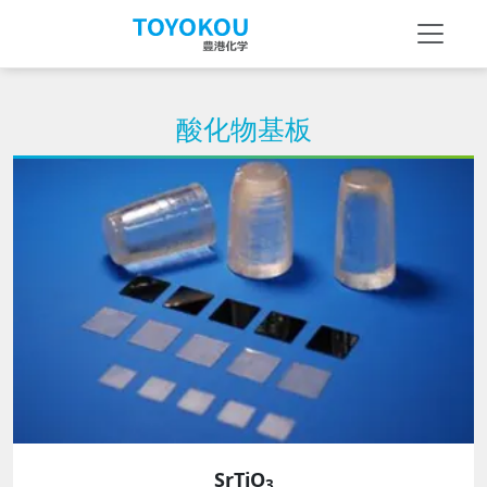
酸化物基板
SrTiO
3